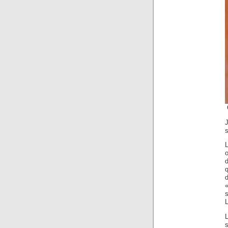
s
L
d
q
«
L
L
s