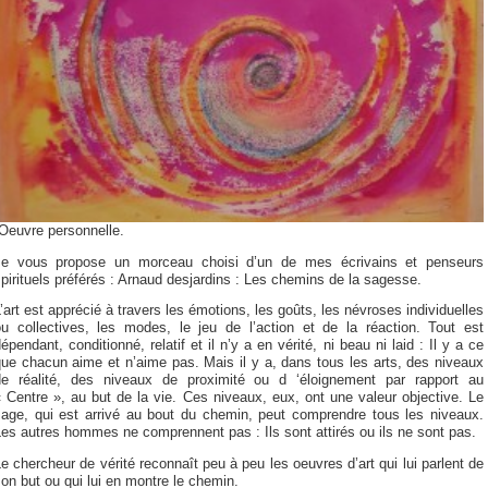
Oeuvre personnelle.
Je vous propose un morceau choisi d’un de mes écrivains et penseurs
pirituels préférés : Arnaud desjardins : Les chemins de la sagesse.
’art est apprécié à travers les émotions, les goûts, les névroses individuelles
ou collectives, les modes, le jeu de l’action et de la réaction. Tout est
épendant, conditionné, relatif et il n’y a en vérité, ni beau ni laid : Il y a ce
ue chacun aime et n’aime pas. Mais il y a, dans tous les arts, des niveaux
de réalité, des niveaux de proximité ou d ‘éloignement par rapport au
 Centre », au but de la vie. Ces niveaux, eux, ont une valeur objective. Le
sage, qui est arrivé au bout du chemin, peut comprendre tous les niveaux.
es autres hommes ne comprennent pas : Ils sont attirés ou ils ne sont pas.
e chercheur de vérité reconnaît peu à peu les oeuvres d’art qui lui parlent de
on but ou qui lui en montre le chemin.