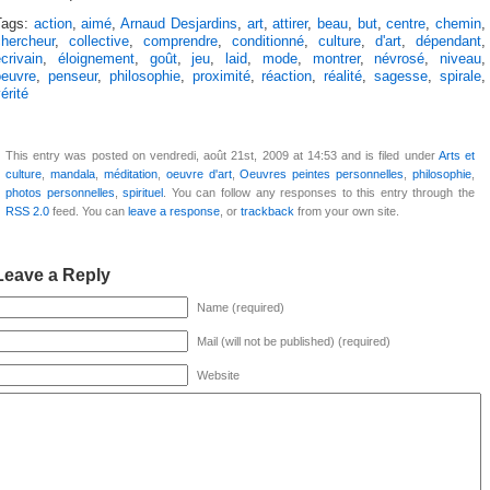
Tags:
action
,
aimé
,
Arnaud Desjardins
,
art
,
attirer
,
beau
,
but
,
centre
,
chemin
,
chercheur
,
collective
,
comprendre
,
conditionné
,
culture
,
d'art
,
dépendant
,
crivain
,
éloignement
,
goût
,
jeu
,
laid
,
mode
,
montrer
,
névrosé
,
niveau
,
oeuvre
,
penseur
,
philosophie
,
proximité
,
réaction
,
réalité
,
sagesse
,
spirale
,
érité
This entry was posted on vendredi, août 21st, 2009 at 14:53 and is filed under
Arts et
culture
,
mandala
,
méditation
,
oeuvre d'art
,
Oeuvres peintes personnelles
,
philosophie
,
photos personnelles
,
spirituel
. You can follow any responses to this entry through the
RSS 2.0
feed. You can
leave a response
, or
trackback
from your own site.
Leave a Reply
Name (required)
Mail (will not be published) (required)
Website