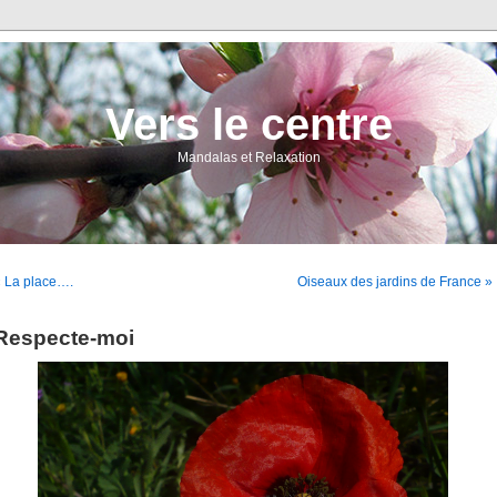
Vers le centre
Mandalas et Relaxation
 La place….
Oiseaux des jardins de France »
Respecte-moi