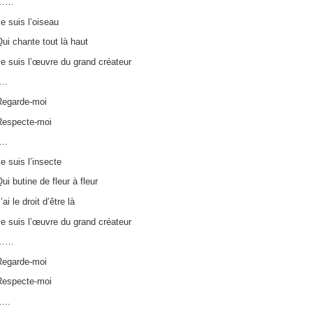
……
e suis l’oiseau
ui chante tout là haut
e suis l’œuvre du grand créateur
….
Regarde-moi
Respecte-moi
….
e suis l’insecte
ui butine de fleur à fleur
’ai le droit d’être là
e suis l’œuvre du grand créateur
……
Regarde-moi
Respecte-moi
…..