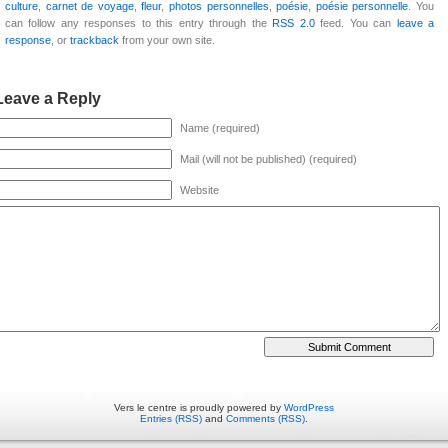
culture
,
carnet de voyage
,
fleur
,
photos personnelles
,
poésie
,
poésie personnelle
. You
can follow any responses to this entry through the
RSS 2.0
feed. You can
leave a
response
, or
trackback
from your own site.
Leave a Reply
Name (required)
Mail (will not be published) (required)
Website
Vers le centre is proudly powered by
WordPress
Entries (RSS)
and
Comments (RSS)
.