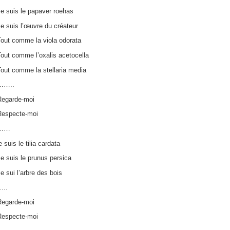
e suis le papaver roehas
e suis l’œuvre du créateur
Tout comme la viola odorata
out comme l’oxalis acetocella
out comme la stellaria media
……..
Regarde-moi
Respecte-moi
……
e suis le tilia cardata
e suis le prunus persica
e sui l’arbre des bois
…..
Regarde-moi
Respecte-moi