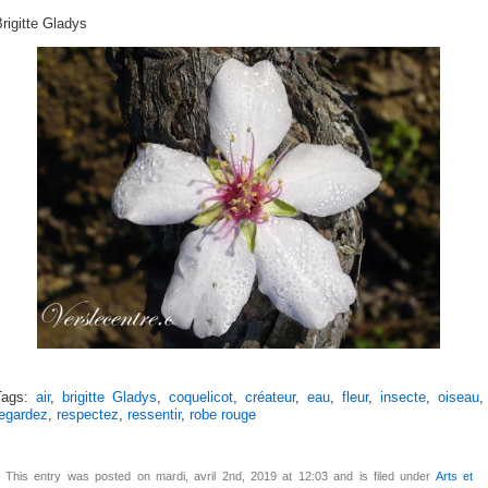
rigitte Gladys
Tags:
air
,
brigitte Gladys
,
coquelicot
,
créateur
,
eau
,
fleur
,
insecte
,
oiseau
,
regardez
,
respectez
,
ressentir
,
robe rouge
This entry was posted on mardi, avril 2nd, 2019 at 12:03 and is filed under
Arts et