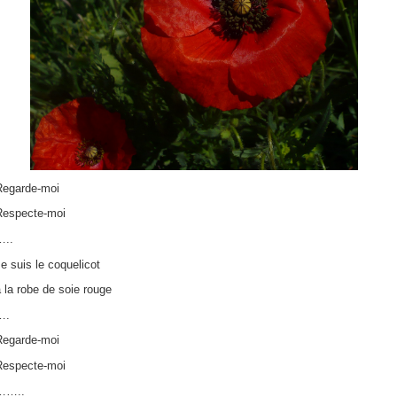
Regarde-moi
Respecte-moi
…..
e suis le coquelicot
 la robe de soie rouge
….
Regarde-moi
Respecte-moi
……..