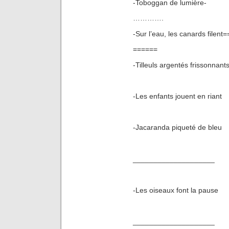
-Toboggan de lumière-
………….
-Sur l’eau, les canards filent=
======
-Tilleuls argentés frissonnant
-Les enfants jouent en riant
-Jacaranda piqueté de bleu
____________________
-Les oiseaux font la pause
____________________