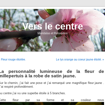
Vers le centre
Mandalas et Relaxation
 Fleur rouge étoilée.
Le lys orange au coeur jaune étoilé. »
La personnalité lumineuse de la fleur de
millepertuis à la robe de satin jaune.
ur le chemin, j’ai fait une pose et j’ai remarqué une magnifique fleur jaune .
’ai respiré profondément.
u centre j’ai vu une superbe étoile à 5 branches.
Cette fleur par sa forme et sa couleur nous