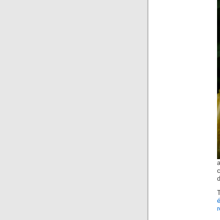
a
d
é