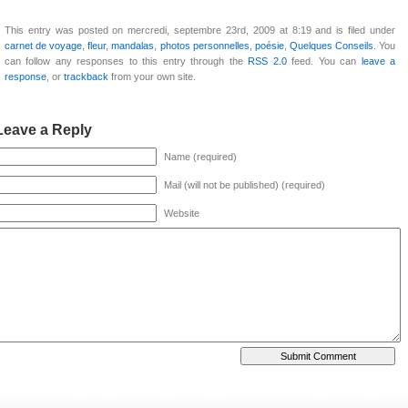
This entry was posted on mercredi, septembre 23rd, 2009 at 8:19 and is filed under
carnet de voyage
,
fleur
,
mandalas
,
photos personnelles
,
poésie
,
Quelques Conseils
. You
can follow any responses to this entry through the
RSS 2.0
feed. You can
leave a
response
, or
trackback
from your own site.
Leave a Reply
Name (required)
Mail (will not be published) (required)
Website