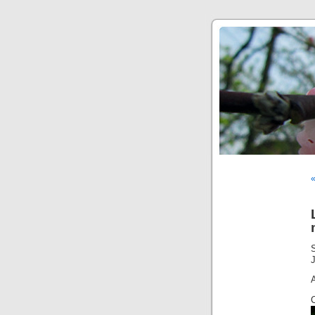
«
S
J
A