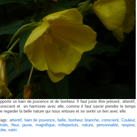
pporte un bain de jouvence et de bonheur. Il faut juste être présent, attentif,
conscient et en harmonie avec elle, comme il faut savoir prendre le temps
e regarder la belle nature qui nous entoure et se sentir un lien avec elle.
Tags:
attentif
,
bain de jouvence
,
belle
,
bonheur
,
branche
,
conscient
,
Couleur
,
toile
,
fleur
,
jaune
,
magnifique
,
millepertuis
,
nature
,
personnalité
,
respirer
,
robe
,
satin