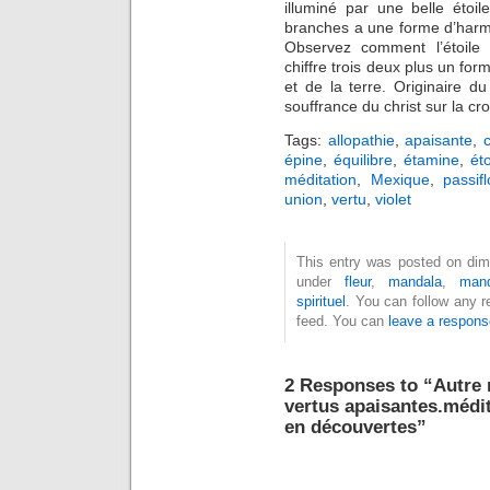
illuminé par une belle étoil
branches a une forme d’harmo
Observez comment l’étoile 
chiffre trois deux plus un for
et de la terre. Originaire d
souffrance du christ sur la cr
Tags:
allopathie
,
apaisante
,
épine
,
équilibre
,
étamine
,
éto
méditation
,
Mexique
,
passifl
union
,
vertu
,
violet
This entry was posted on diman
under
fleur
,
mandala
,
mand
spirituel
. You can follow any r
feed. You can
leave a respons
2 Responses to “Autre r
vertus apaisantes.médit
en découvertes”