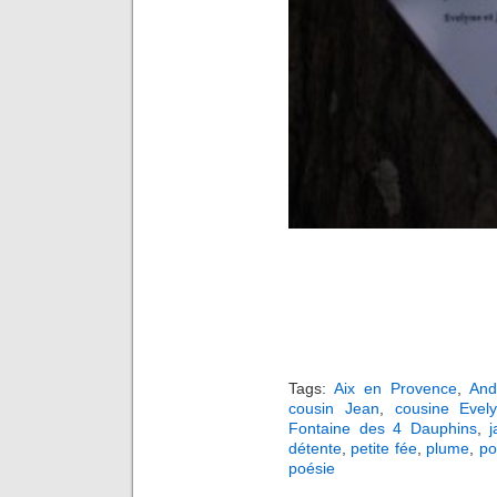
Tags:
Aix en Provence
,
And
cousin Jean
,
cousine Evel
Fontaine des 4 Dauphins
,
j
détente
,
petite fée
,
plume
,
p
poésie