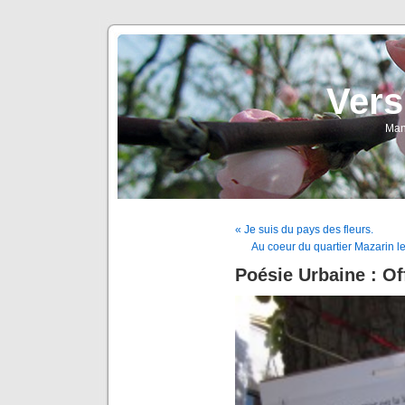
Vers
Man
« Je suis du pays des fleurs.
Au coeur du quartier Mazarin le
Poésie Urbaine : Of