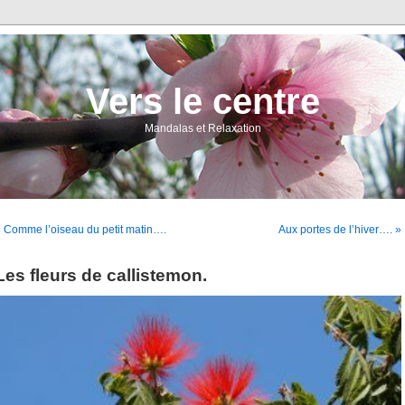
Vers le centre
Mandalas et Relaxation
 Comme l’oiseau du petit matin….
Aux portes de l’hiver…. »
Les fleurs de callistemon.