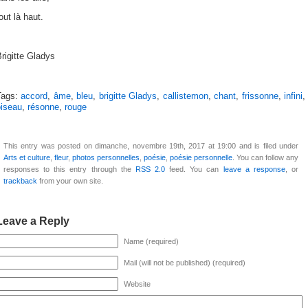
out là haut.
rigitte Gladys
Tags:
accord
,
âme
,
bleu
,
brigitte Gladys
,
callistemon
,
chant
,
frissonne
,
infini
,
oiseau
,
résonne
,
rouge
This entry was posted on dimanche, novembre 19th, 2017 at 19:00 and is filed under
Arts et culture
,
fleur
,
photos personnelles
,
poésie
,
poésie personnelle
. You can follow any
responses to this entry through the
RSS 2.0
feed. You can
leave a response
, or
trackback
from your own site.
Leave a Reply
Name (required)
Mail (will not be published) (required)
Website