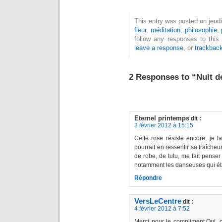
This entry was posted on jeudi,
fleur
,
méditation
,
philosophie
,
follow any responses to this
leave a response
, or
trackbac
2 Responses to “Nuit de
Eternel printemps
dit :
3 février 2012 à 15:15
Cette rose résiste encore, je 
pourrait en ressentir sa fraîche
de robe, de tutu, me fait penser 
notamment les danseuses qui é
Répondre
VersLeCentre
dit :
4 février 2012 à 7:52
Merci pour le compliment.Oui, c