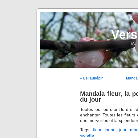
Vers
Man
« Bel aubépin
Mandala
Mandala fleur, la p
du jour
Toutes les fleurs ont le droi
enchanter. Toutes les fleurs 
des merveilles et la splende
Tags:
fleur
,
jaune
,
jour
,
man
violette