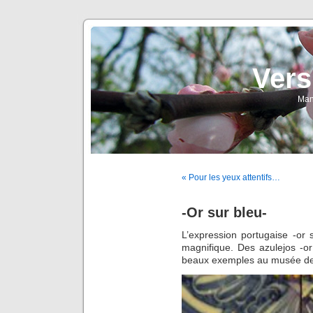
Vers
Man
« Pour les yeux attentifs…
-Or sur bleu-
L’expression portugaise -or 
magnifique. Des azulejos -or
beaux exemples au musée des