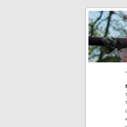
«
T
T
e