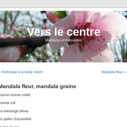
Vers le centre
Mandalas et Relaxation
 Hommage à la belle nature
Mandala fleur »
Mandala fleur, mandala graine
ourne tourne soleil
ourne sol
La mésange bleue
n quête d’essentiel