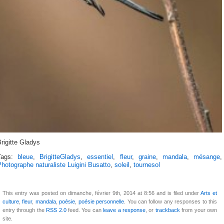
rigitte Gladys
Tags:
bleue
,
BrigitteGladys
,
essentiel
,
fleur
,
graine
,
mandala
,
mésange
,
hotographe naturaliste Luigini Busatto
,
soleil
,
tournesol
This entry was posted on dimanche, février 9th, 2014 at 8:56 and is filed under
Arts et
culture
,
fleur
,
mandala
,
poésie
,
poésie personnelle
. You can follow any responses to this
entry through the
RSS 2.0
feed. You can
leave a response
, or
trackback
from your own
site.