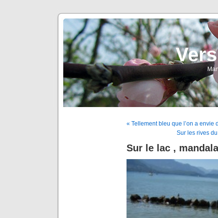
Vers
Man
« Tellement bleu que l’on a envie 
Sur les rives 
Sur le lac , mandala