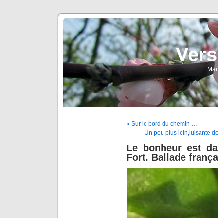
Vers
Man
« Sur le bord du chemin …
Un peu plus loin,luisante de
Le bonheur est da
Fort. Ballade frança