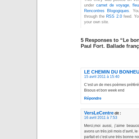
under
carnet de voyage
,
fleu
Rencontres Blogogiques
. Yo
through the
RSS 2.0
feed. Y
your own site.
5 Responses to “Le bon
Paul Fort. Ballade fran
LE CHEMIN DU BONHE
15 avril 2011 à 15:40
C’est un de mes poèmes préfér
Bisous et bon week end
Répondre
VersLeCentre
dit :
16 avril 2011 à 7:53
Merci,moi aussi, j’aime beau
avons un très joli mois d’avril, le
parfait et c’est une très bonne no