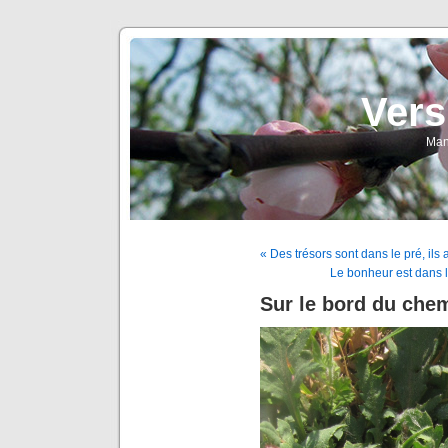
Vers
Man
« Des trésors sont dans le pré, ils a
Le bonheur est dans l
Sur le bord du che