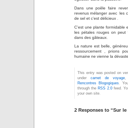
Dans une poêle faire reven
revenus mélanger avec les co
de sel et c’est délicieux .
C’est une plante formidable
les pétales rouges on peut 
dans des gâteaux.
La nature est belle, généreu
ressourcement , prions po
humaine ne vienne la dévaste
This entry was posted on vend
under
carnet de voyage
Rencontres Blogogiques
. Yo
through the
RSS 2.0
feed. Y
your own site.
2 Responses to “Sur l