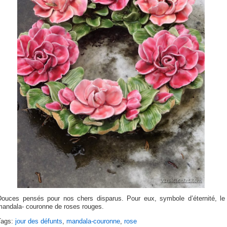
Douces pensés pour nos chers disparus. Pour eux, symbole d’éternité, le
mandala- couronne de roses rouges.
Tags:
jour des défunts
,
mandala-couronne
,
rose