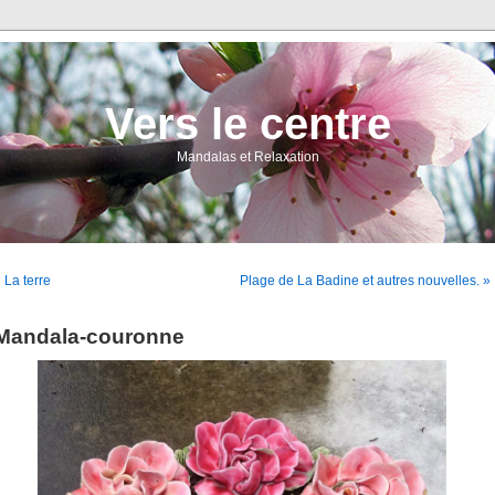
Vers le centre
Mandalas et Relaxation
 La terre
Plage de La Badine et autres nouvelles. »
Mandala-couronne