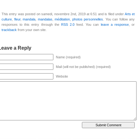
This entry was posted on samedi, novembre 2nd, 2019 at 6:51 and is filed under
Arts et
culture
,
fleur
,
mandala
,
mandalas
,
méditation
,
photos personnelles
. You can follow any
responses to this entry through the
RSS 2.0
feed. You can
leave a response
, or
trackback
from your own site.
Leave a Reply
Name (required)
Mail (will not be published) (required)
Website