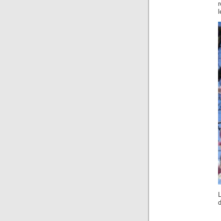
r
l
d