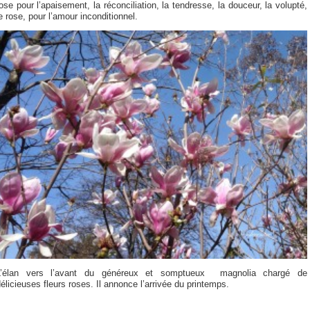
ose pour l’apaisement, la réconciliation, la tendresse, la douceur, la volupté,
e rose, pour l’amour inconditionnel.
L’élan vers l’avant du généreux et somptueux magnolia chargé de
élicieuses fleurs roses. Il annonce l’arrivée du printemps.