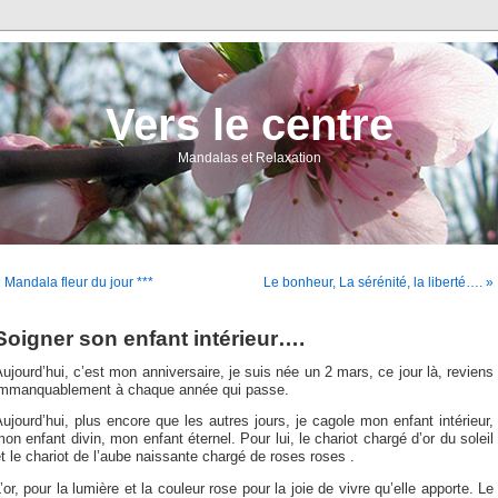
Vers le centre
Mandalas et Relaxation
 Mandala fleur du jour ***
Le bonheur, La sérénité, la liberté…. »
Soigner son enfant intérieur….
ujourd’hui, c’est mon anniversaire, je suis née un 2 mars, ce jour là, reviens
immanquablement à chaque année qui passe.
ujourd’hui, plus encore que les autres jours, je cagole mon enfant intérieur,
on enfant divin, mon enfant éternel. Pour lui, le chariot chargé d’or du soleil
t le chariot de l’aube naissante chargé de roses roses .
’or, pour la lumière et la couleur rose pour la joie de vivre qu’elle apporte. Le