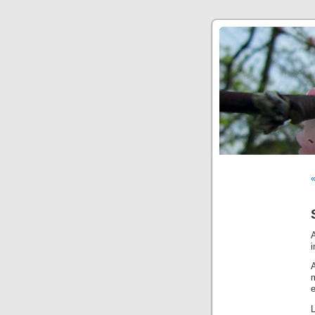
«
A
A
m
e
L