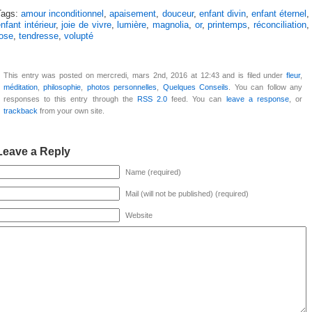
Tags:
amour inconditionnel
,
apaisement
,
douceur
,
enfant divin
,
enfant éternel
,
nfant intérieur
,
joie de vivre
,
lumière
,
magnolia
,
or
,
printemps
,
réconciliation
,
rose
,
tendresse
,
volupté
This entry was posted on mercredi, mars 2nd, 2016 at 12:43 and is filed under
fleur
,
méditation
,
philosophie
,
photos personnelles
,
Quelques Conseils
. You can follow any
responses to this entry through the
RSS 2.0
feed. You can
leave a response
, or
trackback
from your own site.
Leave a Reply
Name (required)
Mail (will not be published) (required)
Website