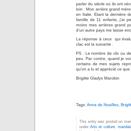
parler du siècle où ils ont vé
loin . Mon arrière grand mère
en Italie. Etant la dernière 
famille de 11 enfants, j’ai
moins mes arrières grand pare
d’un autre pays me laisse en
La réponse à ceux qui évalu
clac est la suivante :
PS : Le nombre de clic ou de 
peu. Par contre, quand je voi
certains de mes sujets repri
qu’on a lu et apprécié ce que j’
Brigitte Gladys Marobin
Tags:
Anna de Noaïlles
,
Brigi
This entry was posted on mard
under
Arts et culture
,
mandal