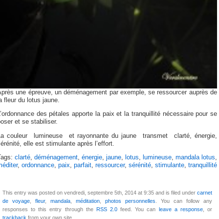
Après une épreuve, un déménagement par exemple, se ressourcer auprès de
a fleur du lotus jaune.
’ordonnance des pétales apporte la paix et la tranquillité nécessaire pour se
oser et se stabiliser.
La couleur lumineuse et rayonnante du jaune transmet clarté, énergie,
érénité, elle est stimulante après l’effort.
Tags:
clarté
,
déménagement
,
énergie
,
jaune
,
lotus
,
lumineuse
,
mandala lotus
,
éditer
,
ordonnance
,
paix
,
parfait
,
ressourcer
,
sérénité
,
stimulante
,
tranquillité
This entry was posted on vendredi, septembre 5th, 2014 at 9:35 and is filed under
carnet
de voyage
,
fleur
,
mandala
,
méditation
,
photos personnelles
. You can follow any
responses to this entry through the
RSS 2.0
feed. You can
leave a response
, or
trackback
from your own site.