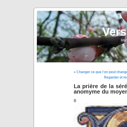
Vers
Man
« Changer ce que l’on peut change
Regarder et re
La prière de la sér
anomyme du moyen
B