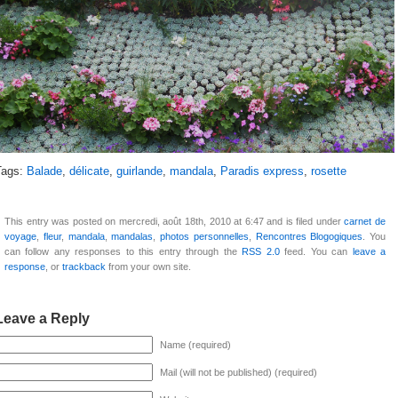
Tags:
Balade
,
délicate
,
guirlande
,
mandala
,
Paradis express
,
rosette
This entry was posted on mercredi, août 18th, 2010 at 6:47 and is filed under
carnet de
voyage
,
fleur
,
mandala
,
mandalas
,
photos personnelles
,
Rencontres Blogogiques
. You
can follow any responses to this entry through the
RSS 2.0
feed. You can
leave a
response
, or
trackback
from your own site.
Leave a Reply
Name (required)
Mail (will not be published) (required)