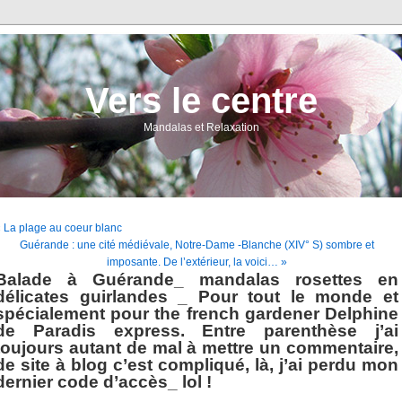
Vers le centre
Mandalas et Relaxation
 La plage au coeur blanc
Guérande : une cité médiévale, Notre-Dame -Blanche (XIV° S) sombre et
imposante. De l’extérieur, la voici… »
Balade à Guérande_ mandalas rosettes en
délicates guirlandes _ Pour tout le monde et
spécialement pour the french gardener Delphine
de Paradis express. Entre parenthèse j’ai
toujours autant de mal à mettre un commentaire,
de site à blog c’est compliqué, là, j’ai perdu mon
dernier code d’accès_ lol !