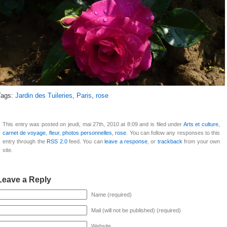
Tags:
Jardin des Tuileries
,
Paris
,
rose
This entry was posted on jeudi, mai 27th, 2010 at 8:09 and is filed under
Arts et culture
,
carnet de voyage
,
fleur
,
photos personnelles
,
rose
. You can follow any responses to this
entry through the
RSS 2.0
feed. You can
leave a response
, or
trackback
from your own
site.
Leave a Reply
Name (required)
Mail (will not be published) (required)
Website