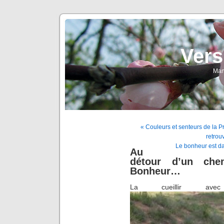
Vers
Man
« Couleurs et senteurs de la P
retrouv
Le bonheur est dan
Au
détour d’un che
Bonheur…
La cueillir ave