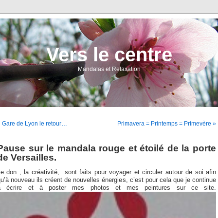
Vers le centre
Mandalas et Relaxation
 Gare de Lyon le retour…
Primavera = Printemps = Primevère »
Pause sur le mandala rouge et étoilé de la porte
de Versailles.
e don , la créativité, sont faits pour voyager et circuler autour de soi afin
u’à nouveau ils créent de nouvelles énergies, c’est pour cela que je continue
à écrire et à poster mes photos et mes peintures sur ce site.