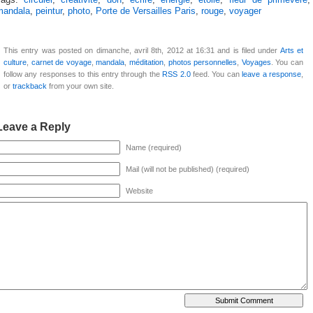
Tags:
circuler
,
créativité
,
don
,
écrire
,
énergie
,
étoile
,
fleur de primevère
,
mandala
,
peintur
,
photo
,
Porte de Versailles Paris
,
rouge
,
voyager
This entry was posted on dimanche, avril 8th, 2012 at 16:31 and is filed under
Arts et
culture
,
carnet de voyage
,
mandala
,
méditation
,
photos personnelles
,
Voyages
. You can
follow any responses to this entry through the
RSS 2.0
feed. You can
leave a response
,
or
trackback
from your own site.
Leave a Reply
Name (required)
Mail (will not be published) (required)
Website