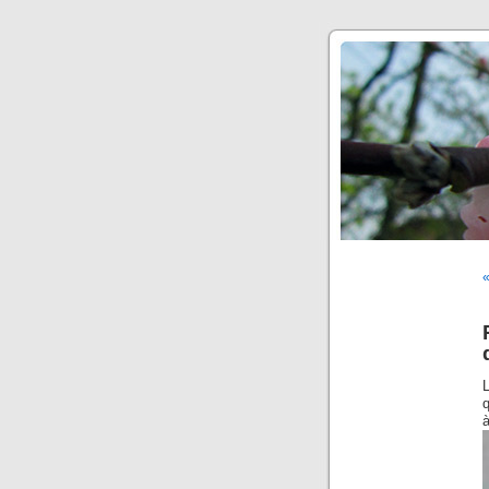
«
L
q