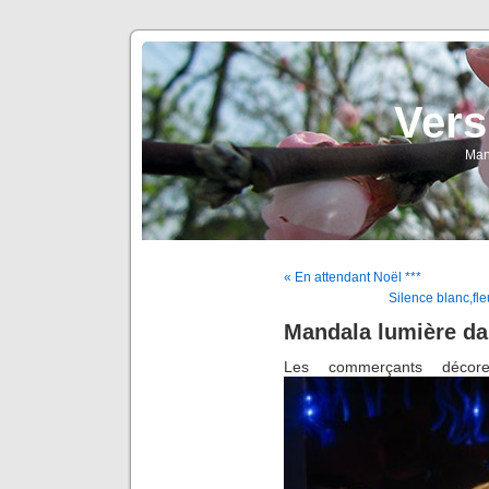
Vers
Man
« En attendant Noël ***
Silence blanc,fle
Mandala lumière dan
Les commerçants décoren