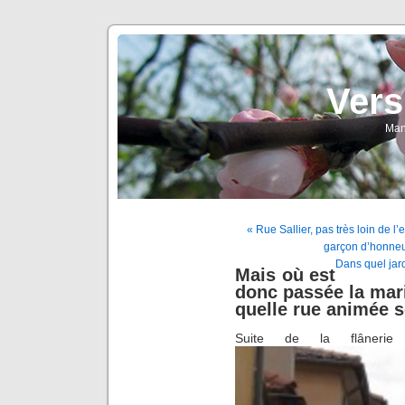
Vers
Man
« Rue Sallier, pas très loin de l’
garçon d’honneu
Dans quel jard
Mais où est
donc passée la mari
quelle rue animée s
Suite de la flânerie 