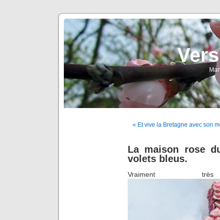
Vers
Man
« Et vive la Bretagne avec son me
La maison rose d
volets bleus.
Vraiment trè