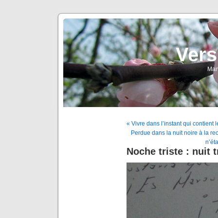
Vers
Man
« Vivre dans l’instant qui contient 
Perdue dans la nuit noire à la rec
n’ét
Noche triste : nuit t