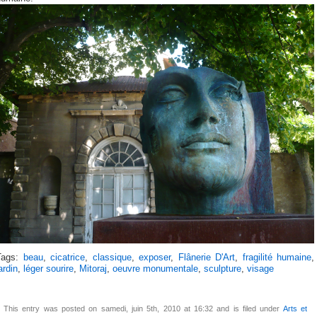
Tags:
beau
,
cicatrice
,
classique
,
exposer
,
Flânerie D'Art
,
fragilité humaine
,
ardin
,
léger sourire
,
Mitoraj
,
oeuvre monumentale
,
sculpture
,
visage
This entry was posted on samedi, juin 5th, 2010 at 16:32 and is filed under
Arts et