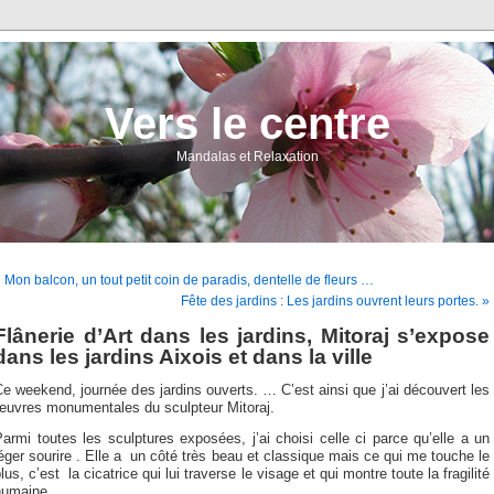
Vers le centre
Mandalas et Relaxation
 Mon balcon, un tout petit coin de paradis, dentelle de fleurs …
Fête des jardins : Les jardins ouvrent leurs portes. »
Flânerie d’Art dans les jardins, Mitoraj s’expose
dans les jardins Aixois et dans la ville
e weekend, journée des jardins ouverts. … C’est ainsi que j’ai découvert les
œuvres monumentales du sculpteur Mitoraj.
armi toutes les sculptures exposées, j’ai choisi celle ci parce qu’elle a un
éger sourire . Elle a un côté très beau et classique mais ce qui me touche le
lus, c’est la cicatrice qui lui traverse le visage et qui montre toute la fragilité
humaine.