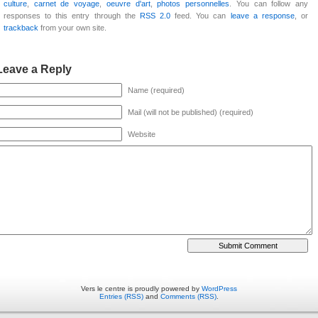
culture
,
carnet de voyage
,
oeuvre d'art
,
photos personnelles
. You can follow any
responses to this entry through the
RSS 2.0
feed. You can
leave a response
, or
trackback
from your own site.
Leave a Reply
Name (required)
Mail (will not be published) (required)
Website
Vers le centre is proudly powered by
WordPress
Entries (RSS)
and
Comments (RSS)
.