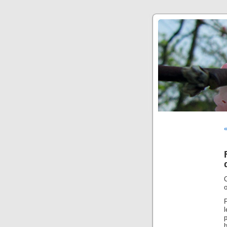
«
C
P
l
p