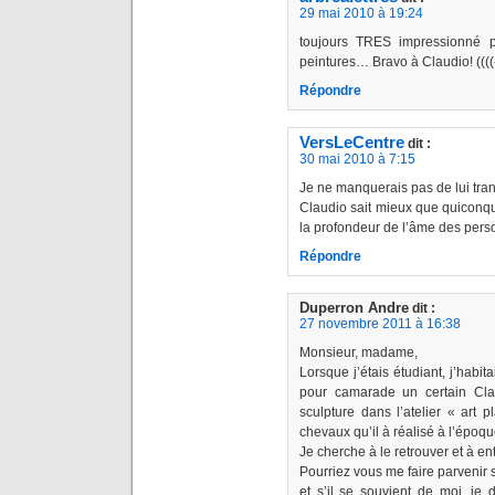
29 mai 2010 à 19:24
toujours TRES impressionné p
peintures… Bravo à Claudio! ((((
Répondre
VersLeCentre
dit :
30 mai 2010 à 7:15
Je ne manquerais pas de lui trans
Claudio sait mieux que quiconque
la profondeur de l’âme des perso
Répondre
Duperron Andre
dit :
27 novembre 2011 à 16:38
Monsieur, madame,
Lorsque j’étais étudiant, j’habita
pour camarade un certain Cla
sculpture dans l’atelier « art p
chevaux qu’il à réalisé à l’époqu
Je cherche à le retrouver et à ent
Pourriez vous me faire parvenir s
et s’il se souvient de moi, je 