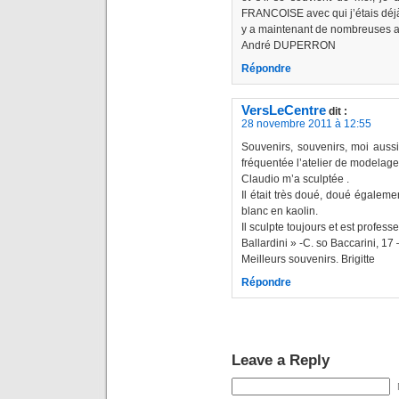
FRANCOISE avec qui j’étais déj
y a maintenant de nombreuses ann
André DUPERRON
Répondre
VersLeCentre
dit :
28 novembre 2011 à 12:55
Souvenirs, souvenirs, moi aussi j
fréquentée l’atelier de modelage
Claudio m’a sculptée .
Il était très doué, doué égalem
blanc en kaolin.
Il sculpte toujours et est profes
Ballardini » -C. so Baccarini, 17
Meilleurs souvenirs. Brigitte
Répondre
Leave a Reply