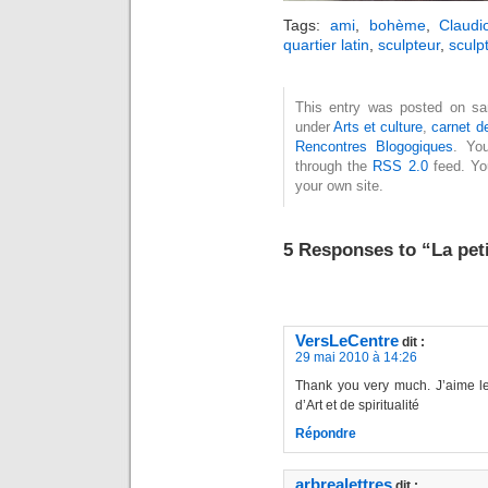
Tags:
ami
,
bohème
,
Claud
quartier latin
,
sculpteur
,
sculp
This entry was posted on sam
under
Arts et culture
,
carnet d
Rencontres Blogogiques
. Yo
through the
RSS 2.0
feed. Y
your own site.
5 Responses to “La pet
VersLeCentre
dit :
29 mai 2010 à 14:26
Thank you very much. J’aime le 
d’Art et de spiritualité
Répondre
arbrealettres
dit :