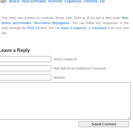
Tags:
douce
,
fleur-luminaire
,
illuminer
,
s'épanouir
,
vibrante
,
vie
This entry was posted on vendredi, février 14th, 2014 at 16:16 and is filed under
fleur
,
photos personnelles
,
Rencontres Blogogiques
. You can follow any responses to this
entry through the
RSS 2.0
feed. You can
leave a response
, or
trackback
from your own
site.
Leave a Reply
Name (required)
Mail (will not be published) (required)
Website