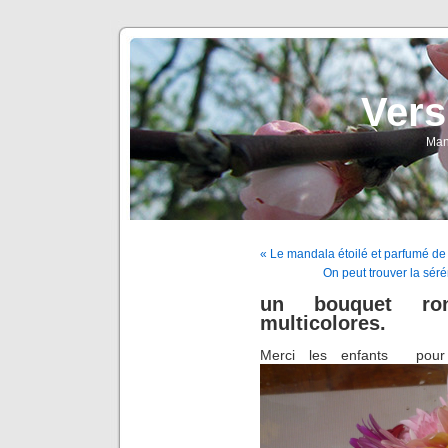
Vers
Man
« Le mandala étoilé et parfumé de la
On peut trouver la séré
un bouquet ron
multicolores.
Merci les enfants pour