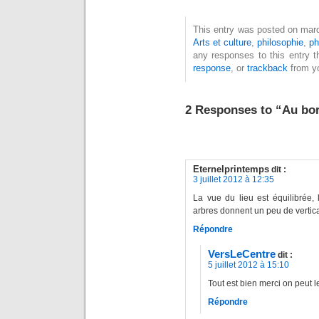
This entry was posted on mardi,
Arts et culture
,
philosophie
,
ph
any responses to this entry 
response
, or
trackback
from yo
2 Responses to “Au bor
Eternelprintemps
dit :
3 juillet 2012 à 12:35
La vue du lieu est équilibrée, 
arbres donnent un peu de vertica
Répondre
VersLeCentre
dit :
5 juillet 2012 à 15:10
Tout est bien merci on peut 
Répondre