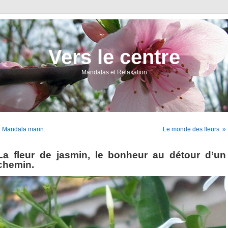
Vers le centre
Mandalas et Relaxation
 Mandala marin.
Le monde des fleurs. »
La fleur de jasmin, le bonheur au détour d’un
chemin.