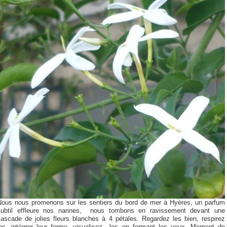
Nous nous promenons sur les sentiers du bord de mer à Hyères, un parfum
subtil effleure nos narines, nous tombons en ravissement devant une
cascade de jolies fleurs blanches à 4 pétales. Regardez les bien, respirez