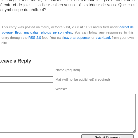
les, intégrer leur forme, visualisez les en fermant les yeux. Moment de
étente et de joie … La fleur est en vous et à l’extérieur de vous. Quelle est
a symbolique du chiffre 4?
This entry was posted on mardi, octobre 21st, 2008 at 11:21 and is filed under
carnet de
voyage
,
fleur
,
mandalas
,
photos personnelles
. You can follow any responses to this
entry through the
RSS 2.0
feed. You can
leave a response
, or
trackback
from your own
site.
Leave a Reply
Name (required)
Mail (will not be published) (required)
Website