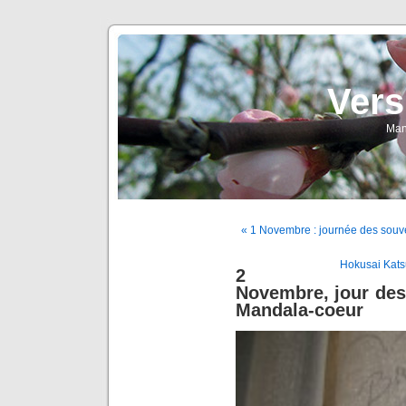
Vers
Man
« 1 Novembre : journée des souve
Hokusai Kats
2
Novembre, jour des
Mandala-coeur