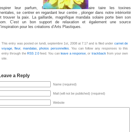
respirer leur parfum, f
aire taire les toxines
entales, se centrer en regardant leur centre , plonger dans notre intériorité
t trouver la paix. La gaillarde, magnifique mandala solaire porte bien son
nom. C’est un bon support de relaxation et également une source
’inspiration pour les créations d’Arts Plastiques.
This entry was posted on lundi, septembre 1st, 2008 at 7:17 and is filed under
carnet de
voyage
,
fleur
,
mandalas
,
photos personnelles
. You can follow any responses to this
entry through the
RSS 2.0
feed. You can
leave a response
, or
trackback
from your own
site.
Leave a Reply
Name (required)
Mail (will not be published) (required)
Website