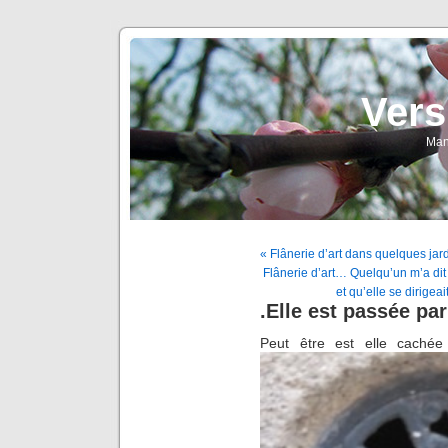
Vers
Man
« Flânerie d’art dans quelques jar
Flânerie d’art… Quelqu’un m’a dit
et qu’elle se dirigeai
.Elle est passée par
Peut être est elle caché