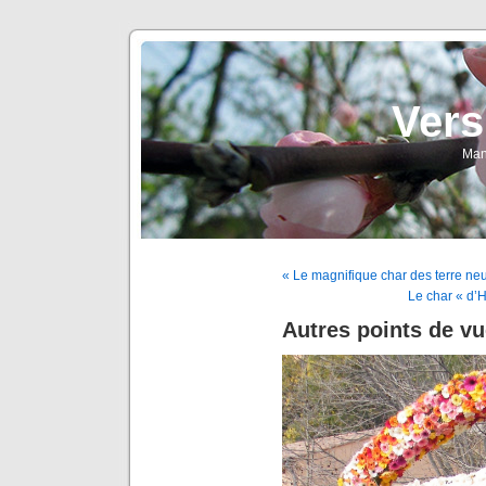
Vers
Man
« Le magnifique char des terre neu
Le char « d’He
Autres points de vu