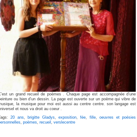
C’est un grand recueil de poèmes . Chaque page est accompagnée d’une
einture ou bien d’un dessin. La page est ouverte sur un poème qui vibre de
musique, la musique pour moi est aussi au centre centre. son langage est
niversel et nous va droit au coeur .
Tags:
20 ans
,
brigitte Gladys
,
exposition
,
fée
,
fille
,
oeuvres et poésies
personnelles
,
poèmes
,
recueil
,
verslecentre