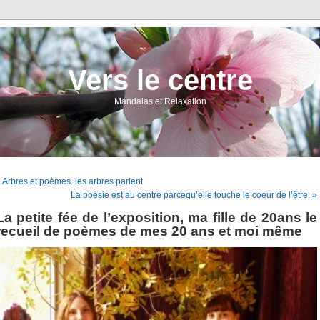
Vers le centre
Mandalas et Relaxation
 Arbres et poèmes. les arbres parlent
La poésie est au centre parcequ’elle touche le coeur de l’être. »
La petite fée de l’exposition, ma fille de 20ans le
recueil de poèmes de mes 20 ans et moi même