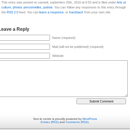
This entry was posted on samedi, septembre 25th, 2010 at 6:53 and is filed under
Arts et
culture
,
photos personnelles
,
poésie
. You can follow any responses to this entry through
the
RSS 2.0
feed. You can
leave a response
, or
trackback
from your own site.
Leave a Reply
Name (required)
Mail (will not be published) (required)
Website
Vers le centre is proudly powered by
WordPress
Entries (RSS)
and
Comments (RSS)
.