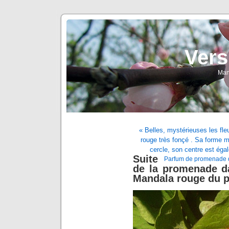
Vers
Man
« Belles, mystérieuses les fleu
rouge très fonçé . Sa forme ma
cercle, son centre est égal
Suite
Parfum de promenade dan
de la promenade da
Mandala rouge du pa