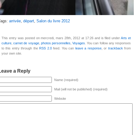
Tags:
arrivée
,
départ
,
Salon du livre 2012
This entry was posted on mercredi, mars 28th, 2012 at 17:26 and is filed under
Arts et
culture
,
carnet de voyage
,
photos personnelles
,
Voyages
. You can follow any responses
to this entry through the
RSS 2.0
feed. You can
leave a response
, or
trackback
from
your own site.
Leave a Reply
Name (required)
Mail (will not be published) (required)
Website