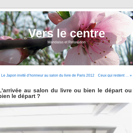
Vers le centre
Mandalas et Relaxation
 Le Japon invité d’honneur au salon du livre de Paris 2012
Ceux qui restent … »
L’arrivée au salon du livre ou bien le départ ou
bien le départ ?