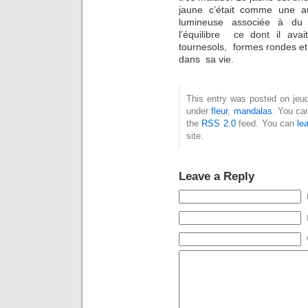
jaune c’était comme une a
lumineuse associée à du b
l’équilibre ce dont il ava
tournesols, formes rondes e
dans sa vie.
This entry was posted on jeud
under
fleur
,
mandalas
. You ca
the
RSS 2.0
feed. You can
le
site.
Leave a Reply