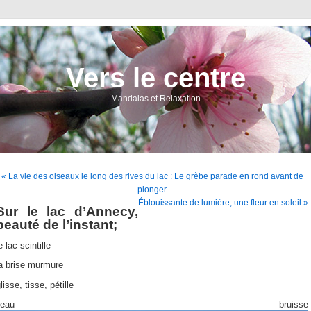
Vers le centre
Mandalas et Relaxation
« La vie des oiseaux le long des rives du lac : Le grèbe parade en rond avant de
plonger
Éblouissante de lumière, une fleur en soleil »
Sur le lac d’Annecy,
beauté de l’instant;
e lac scintille
la brise murmure
lisse, tisse, pétille
l’eau bruisse