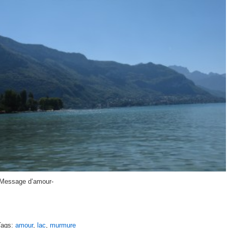
-Message d’amour-
Tags:
amour
,
lac
,
murmure