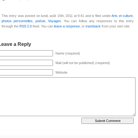
This entry was posted on lundi, août 15th, 2011 at 9:41 and is filed under
Arts et culture
,
photos personnelles
,
poésie
,
Voyages
. You can follow any responses to this entry
through the
RSS 2.0
feed. You can
leave a response
, or
trackback
from your own site.
Leave a Reply
Name (required)
Mail (will not be published) (required)
Website