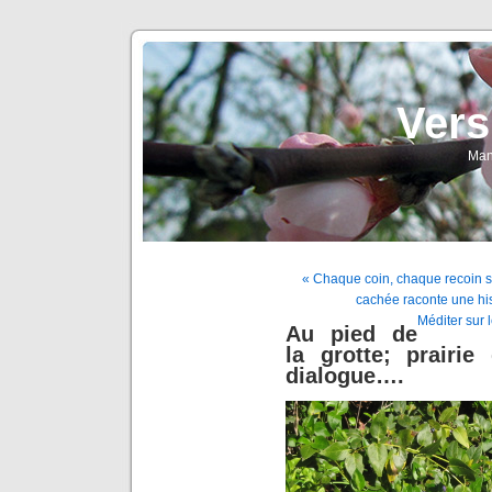
Vers
Man
« Chaque coin, chaque recoin se 
cachée raconte une hi
Méditer sur 
Au pied de
la grotte; prairi
dialogue….