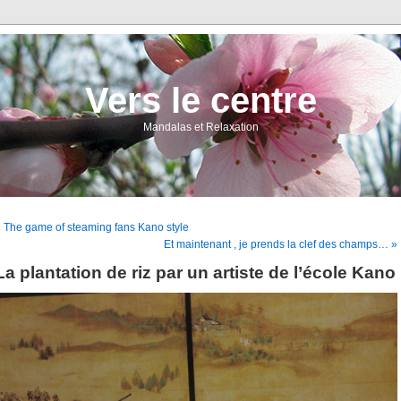
Vers le centre
Mandalas et Relaxation
 The game of steaming fans Kano style
Et maintenant , je prends la clef des champs… »
La plantation de riz par un artiste de l’école Kano