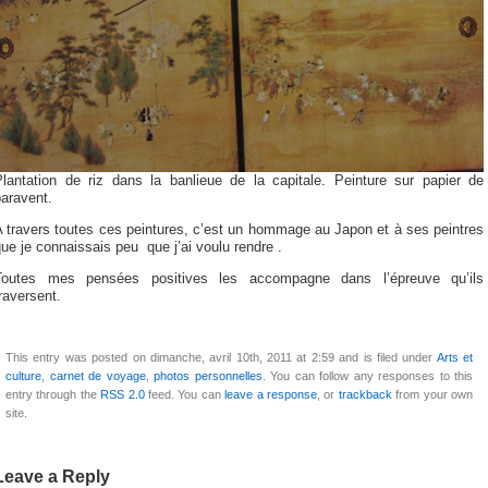
Plantation de riz dans la banlieue de la capitale. Peinture sur papier de
aravent.
 travers toutes ces peintures, c’est un hommage au Japon et à ses peintres
ue je connaissais peu que j’ai voulu rendre .
Toutes mes pensées positives les accompagne dans l’épreuve qu’ils
raversent.
This entry was posted on dimanche, avril 10th, 2011 at 2:59 and is filed under
Arts et
culture
,
carnet de voyage
,
photos personnelles
. You can follow any responses to this
entry through the
RSS 2.0
feed. You can
leave a response
, or
trackback
from your own
site.
Leave a Reply