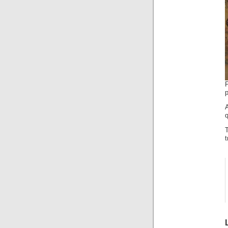
p
A
q
t