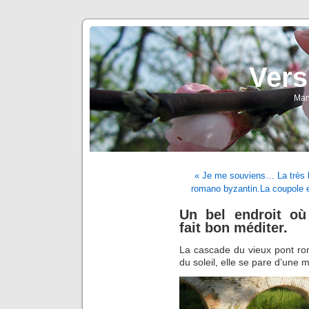
Vers
Man
« Je me souviens… La très b
romano byzantin.La coupole es
Un bel endroit où 
fait bon méditer.
La cascade du vieux pont ro
du soleil, elle se pare d’une 