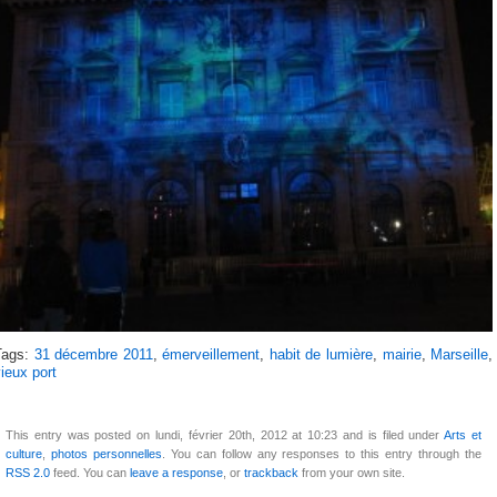
Tags:
31 décembre 2011
,
émerveillement
,
habit de lumière
,
mairie
,
Marseille
,
ieux port
This entry was posted on lundi, février 20th, 2012 at 10:23 and is filed under
Arts et
culture
,
photos personnelles
. You can follow any responses to this entry through the
RSS 2.0
feed. You can
leave a response
, or
trackback
from your own site.