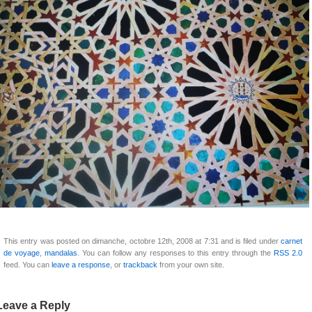
This entry was posted on dimanche, octobre 12th, 2008 at 7:31 and is filed under
carnet
de voyage
,
mandalas
. You can follow any responses to this entry through the
RSS 2.0
feed. You can
leave a response
, or
trackback
from your own site.
Leave a Reply