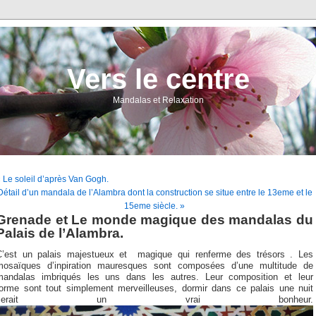
Vers le centre
Mandalas et Relaxation
 Le soleil d’après Van Gogh.
Détail d’un mandala de l’Alambra dont la construction se situe entre le 13eme et le
15eme siècle. »
Grenade et Le monde magique des mandalas du
Palais de l’Alambra.
C’est un palais majestueux et magique qui renferme des trésors . Les
mosaïques d’inpiration mauresques sont composées d’une multitude de
mandalas imbriqués les uns dans les autres. Leur composition et leur
forme sont tout simplement merveilleuses, dormir dans ce palais une nuit
serait un vrai bonheur.