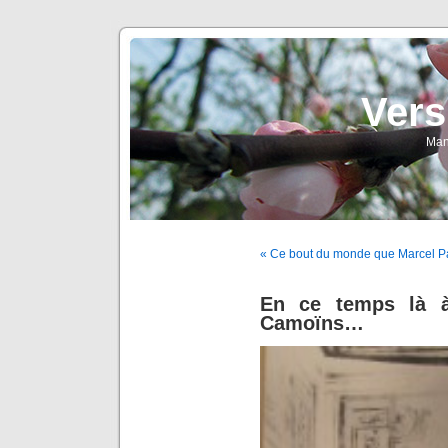
Vers
Man
« Ce bout du monde que Marcel Pagn
En ce temps là à
Camoïns…