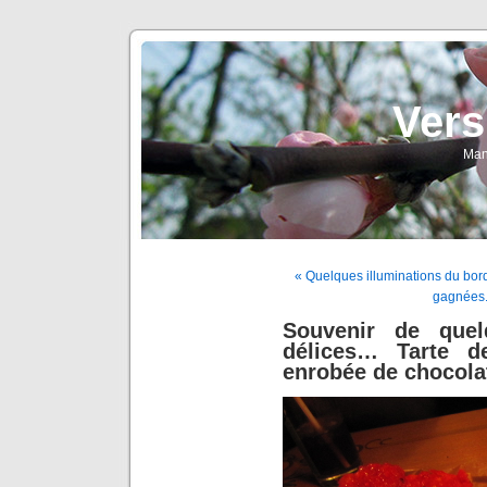
Vers
Man
« Quelques illuminations du bor
gagnées.
Souvenir de quel
délices… Tarte de
enrobée de chocolat