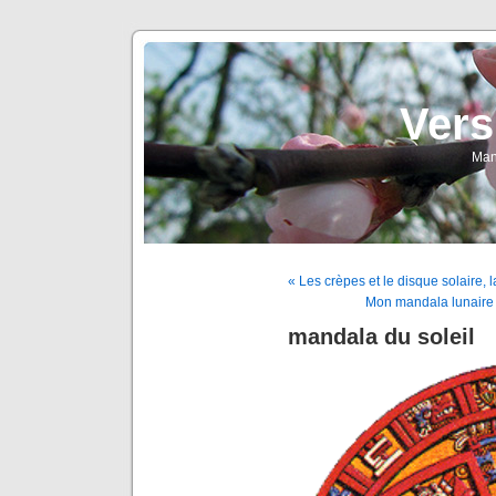
Vers
Man
« Les crèpes et le disque solaire, 
Mon mandala lunaire 
mandala du soleil